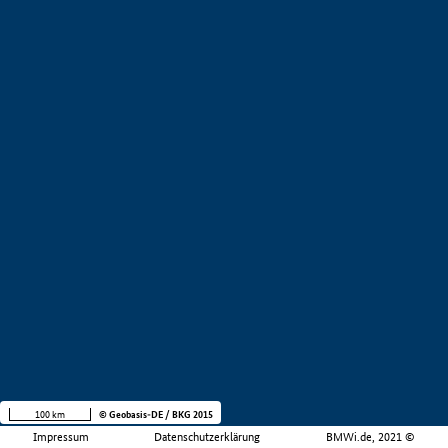
100 km
© Geobasis-DE / BKG 2015
Impressum
Datenschutzerklärung
BMWi.de, 2021 ©