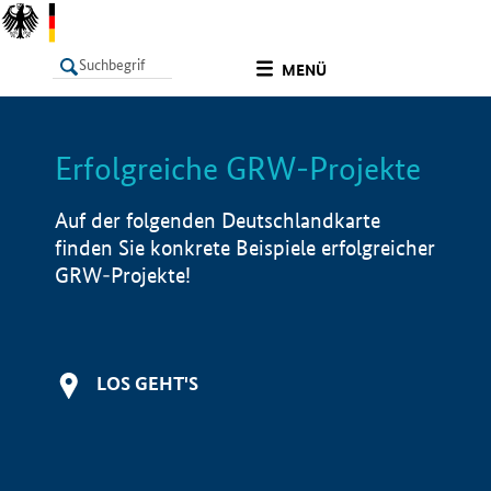
undefined
MENÜ
Erfolgreiche GRW-Projekte
LISTE
Filter
Info
Auf der folgenden Deutschlandkarte
finden Sie konkrete Beispiele erfolgreicher
GRW-Projekte!
LOS GEHT'S