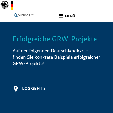
undefined
MENÜ
Erfolgreiche GRW-Projekte
LISTE
Filter
Info
Auf der folgenden Deutschlandkarte
finden Sie konkrete Beispiele erfolgreicher
GRW-Projekte!
LOS GEHT'S