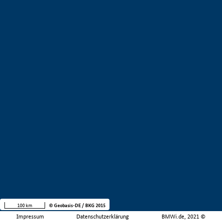
100 km
© Geobasis-DE / BKG 2015
Impressum
Datenschutzerklärung
BMWi.de, 2021 ©