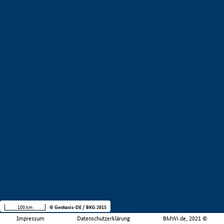
100 km
© Geobasis-DE / BKG 2015
Impressum
Datenschutzerklärung
BMWi.de, 2021 ©