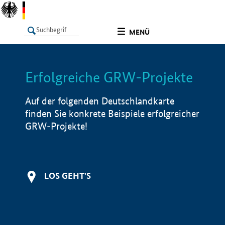
undefined
MENÜ
Erfolgreiche GRW-Projekte
LISTE
Filter
Info
Auf der folgenden Deutschlandkarte
finden Sie konkrete Beispiele erfolgreicher
GRW-Projekte!
LOS GEHT'S