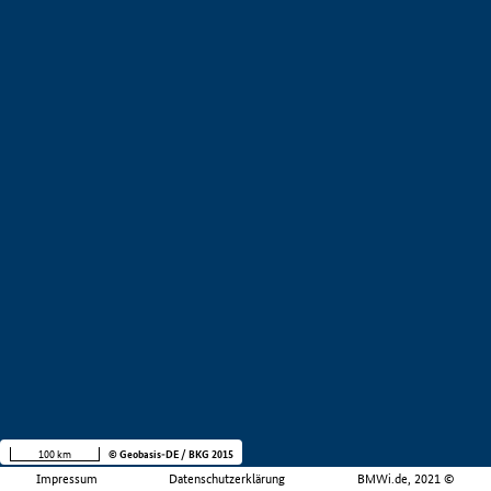
100 km
© Geobasis-DE / BKG 2015
Impressum
Datenschutzerklärung
BMWi.de, 2021 ©