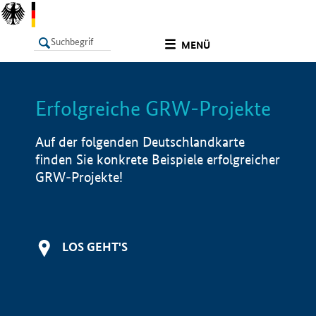
undefined
MENÜ
Erfolgreiche GRW-Projekte
LISTE
Filter
Info
Auf der folgenden Deutschlandkarte
finden Sie konkrete Beispiele erfolgreicher
GRW-Projekte!
LOS GEHT'S