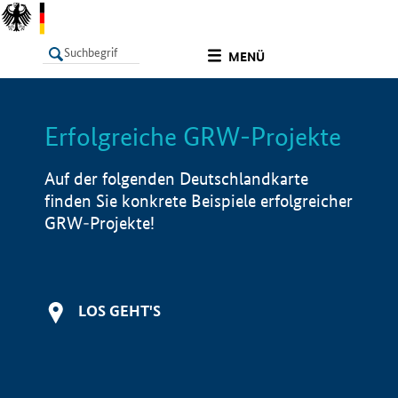
undefined
MENÜ
Erfolgreiche GRW-Projekte
LISTE
Filter
Info
Auf der folgenden Deutschlandkarte
finden Sie konkrete Beispiele erfolgreicher
GRW-Projekte!
LOS GEHT'S