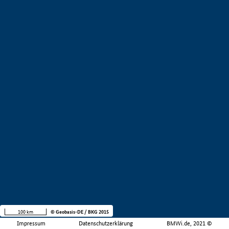
100 km
© Geobasis-DE / BKG 2015
Impressum
Datenschutzerklärung
BMWi.de, 2021 ©