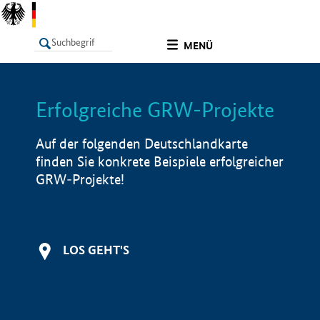
undefined
MENÜ
Erfolgreiche GRW-Projekte
LISTE
Filter
Info
Auf der folgenden Deutschlandkarte
finden Sie konkrete Beispiele erfolgreicher
GRW-Projekte!
LOS GEHT'S