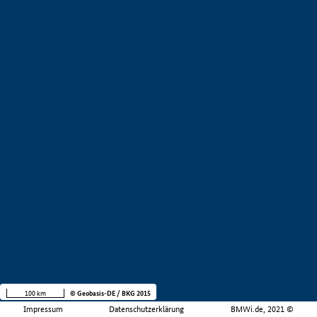
100 km
© Geobasis-DE / BKG 2015
Impressum
Datenschutzerklärung
BMWi.de, 2021 ©