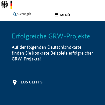
undefined
MENÜ
Erfolgreiche GRW-Projekte
LISTE
Filter
Info
Auf der folgenden Deutschlandkarte
finden Sie konkrete Beispiele erfolgreicher
GRW-Projekte!
LOS GEHT'S