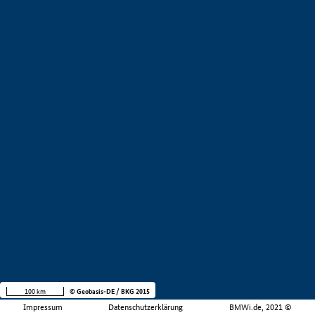
100 km
© Geobasis-DE / BKG 2015
Impressum
Datenschutzerklärung
BMWi.de, 2021 ©