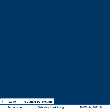
100 km
© Geobasis-DE / BKG 2015
Impressum
Datenschutzerklärung
BMWi.de, 2021 ©