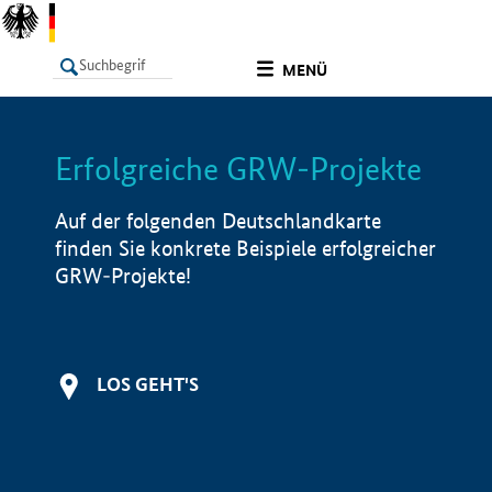
undefined
MENÜ
Erfolgreiche GRW-Projekte
LISTE
Filter
Info
Auf der folgenden Deutschlandkarte
finden Sie konkrete Beispiele erfolgreicher
GRW-Projekte!
LOS GEHT'S