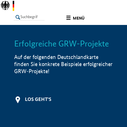
undefined
MENÜ
Erfolgreiche GRW-Projekte
LISTE
Filter
Info
Auf der folgenden Deutschlandkarte
finden Sie konkrete Beispiele erfolgreicher
GRW-Projekte!
LOS GEHT'S