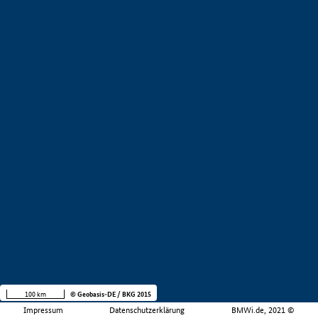
100 km
© Geobasis-DE / BKG 2015
Impressum
Datenschutzerklärung
BMWi.de, 2021 ©