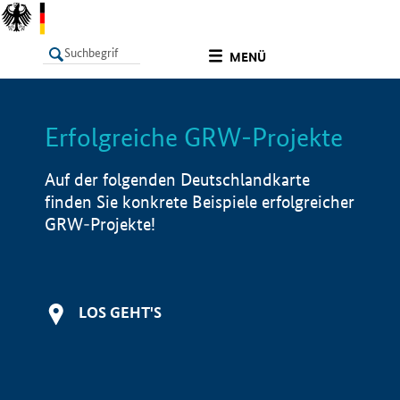
undefined
MENÜ
Erfolgreiche GRW-Projekte
LISTE
Filter
Info
Auf der folgenden Deutschlandkarte
finden Sie konkrete Beispiele erfolgreicher
GRW-Projekte!
LOS GEHT'S