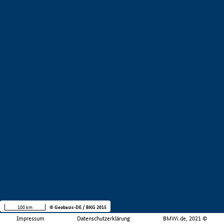
100 km
© Geobasis-DE / BKG 2015
Impressum
Datenschutzerklärung
BMWi.de, 2021 ©