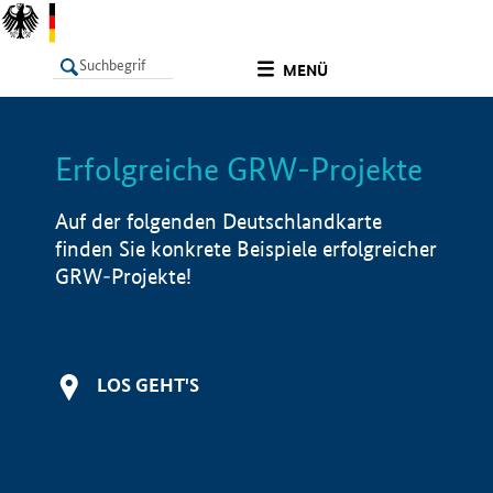
undefined
MENÜ
Erfolgreiche GRW-Projekte
LISTE
Filter
Info
Auf der folgenden Deutschlandkarte
finden Sie konkrete Beispiele erfolgreicher
GRW-Projekte!
LOS GEHT'S