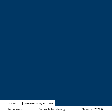
100 km
© Geobasis-DE / BKG 2015
Impressum
Datenschutzerklärung
BMWi.de, 2021 ©