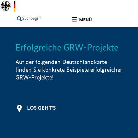
undefined
MENÜ
Erfolgreiche GRW-Projekte
LISTE
Filter
Info
Auf der folgenden Deutschlandkarte
finden Sie konkrete Beispiele erfolgreicher
GRW-Projekte!
LOS GEHT'S