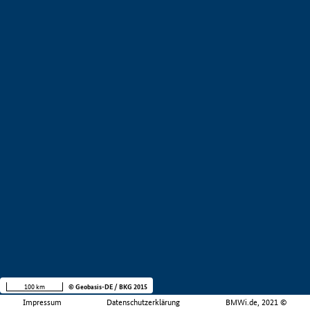
100 km
© Geobasis-DE / BKG 2015
Impressum
Datenschutzerklärung
BMWi.de, 2021 ©