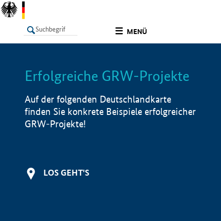
undefined
MENÜ
Erfolgreiche GRW-Projekte
LISTE
Filter
Info
Auf der folgenden Deutschlandkarte
finden Sie konkrete Beispiele erfolgreicher
GRW-Projekte!
LOS GEHT'S