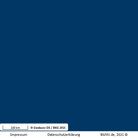
100 km
© Geobasis-DE / BKG 2015
Impressum
Datenschutzerklärung
BMWi.de, 2021 ©