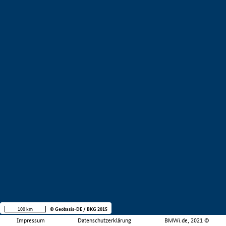
100 km
© Geobasis-DE / BKG 2015
Impressum
Datenschutzerklärung
BMWi.de, 2021 ©