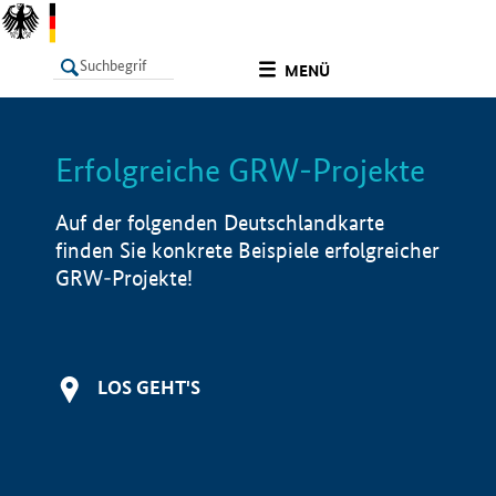
undefined
MENÜ
Erfolgreiche GRW-Projekte
LISTE
Filter
Info
Auf der folgenden Deutschlandkarte
finden Sie konkrete Beispiele erfolgreicher
GRW-Projekte!
LOS GEHT'S