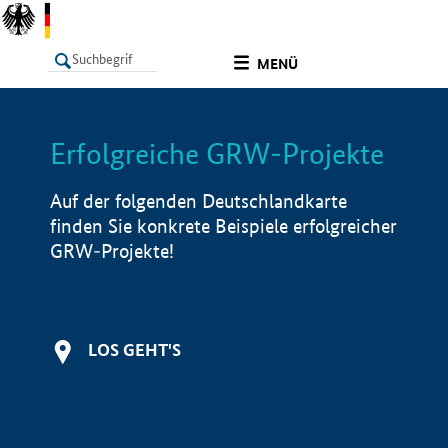
undefined
MENÜ
Erfolgreiche GRW-Projekte
LISTE
Filter
Info
Auf der folgenden Deutschlandkarte
finden Sie konkrete Beispiele erfolgreicher
GRW-Projekte!
LOS GEHT'S