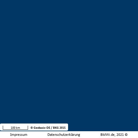
100 km
© Geobasis-DE / BKG 2015
Impressum
Datenschutzerklärung
BMWi.de, 2021 ©