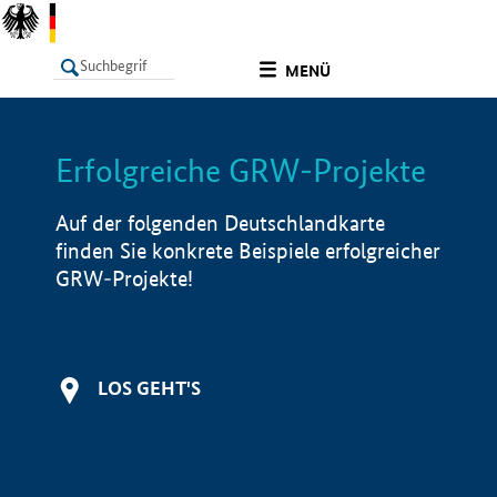
undefined
MENÜ
Erfolgreiche GRW-Projekte
LISTE
Filter
Info
Auf der folgenden Deutschlandkarte
finden Sie konkrete Beispiele erfolgreicher
GRW-Projekte!
LOS GEHT'S