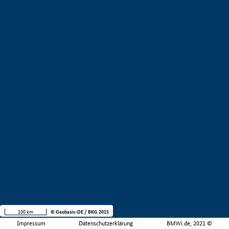
100 km
© Geobasis-DE / BKG 2015
Impressum
Datenschutzerklärung
BMWi.de, 2021 ©