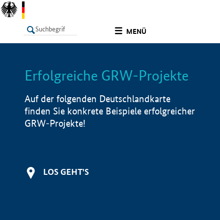
undefined
MENÜ
Erfolgreiche GRW-Projekte
LISTE
Filter
Info
Auf der folgenden Deutschlandkarte
finden Sie konkrete Beispiele erfolgreicher
GRW-Projekte!
LOS GEHT'S