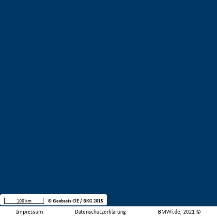
100 km
© Geobasis-DE / BKG 2015
Impressum
Datenschutzerklärung
BMWi.de, 2021 ©