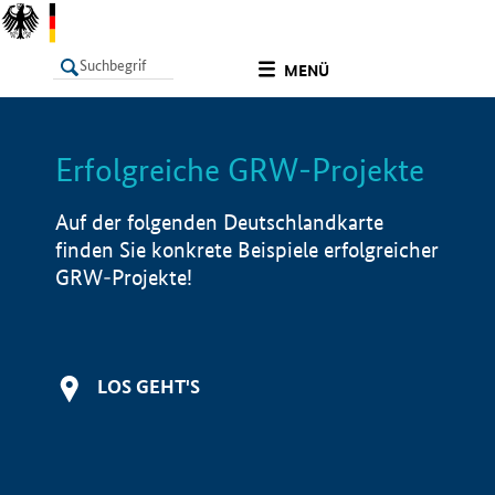
undefined
MENÜ
Erfolgreiche GRW-Projekte
LISTE
Filter
Info
Auf der folgenden Deutschlandkarte
finden Sie konkrete Beispiele erfolgreicher
GRW-Projekte!
LOS GEHT'S