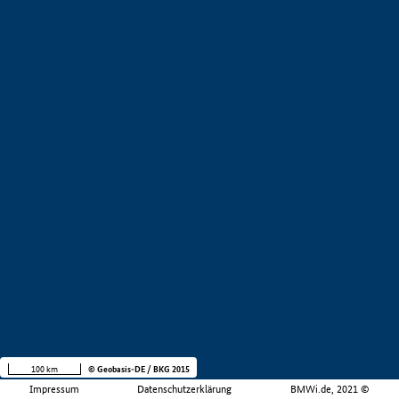
100 km
© Geobasis-DE / BKG 2015
Impressum
Datenschutzerklärung
BMWi.de, 2021 ©