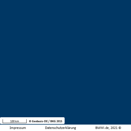
100 km
© Geobasis-DE / BKG 2015
Impressum
Datenschutzerklärung
BMWi.de, 2021 ©