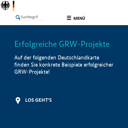
undefined
MENÜ
Erfolgreiche GRW-Projekte
LISTE
Filter
Info
Auf der folgenden Deutschlandkarte
finden Sie konkrete Beispiele erfolgreicher
GRW-Projekte!
LOS GEHT'S