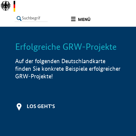
undefined
MENÜ
Erfolgreiche GRW-Projekte
LISTE
Filter
Info
Auf der folgenden Deutschlandkarte
finden Sie konkrete Beispiele erfolgreicher
GRW-Projekte!
LOS GEHT'S