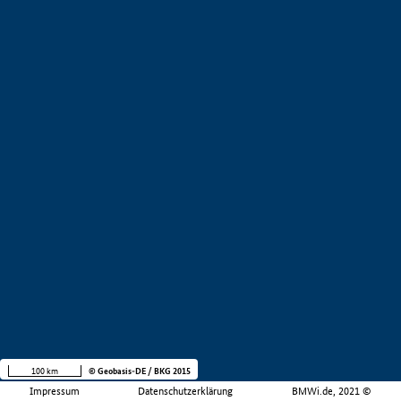
100 km
© Geobasis-DE / BKG 2015
Impressum
Datenschutzerklärung
BMWi.de, 2021 ©