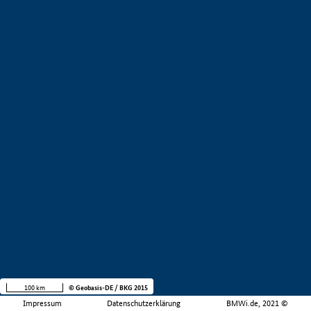
100 km
© Geobasis-DE / BKG 2015
Impressum
Datenschutzerklärung
BMWi.de, 2021 ©