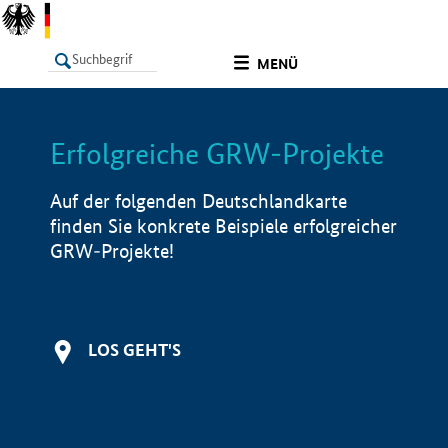
undefined
MENÜ
Erfolgreiche GRW-Projekte
LISTE
Filter
Info
Auf der folgenden Deutschlandkarte
finden Sie konkrete Beispiele erfolgreicher
GRW-Projekte!
LOS GEHT'S