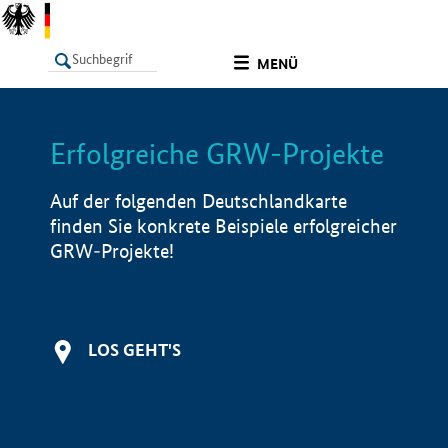
undefined
MENÜ
Erfolgreiche GRW-Projekte
LISTE
Filter
Info
Auf der folgenden Deutschlandkarte
finden Sie konkrete Beispiele erfolgreicher
GRW-Projekte!
LOS GEHT'S