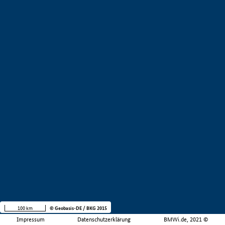
100 km
© Geobasis-DE / BKG 2015
Impressum
Datenschutzerklärung
BMWi.de, 2021 ©