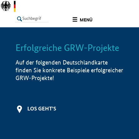
undefined
MENÜ
Erfolgreiche GRW-Projekte
LISTE
Filter
Info
Auf der folgenden Deutschlandkarte
finden Sie konkrete Beispiele erfolgreicher
GRW-Projekte!
LOS GEHT'S