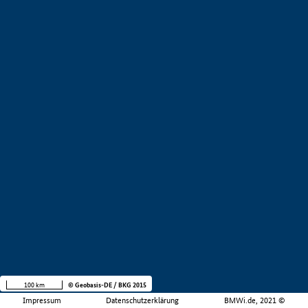
100 km
© Geobasis-DE / BKG 2015
Impressum
Datenschutzerklärung
BMWi.de, 2021 ©