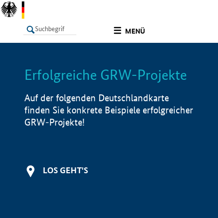
undefined
MENÜ
Erfolgreiche GRW-Projekte
LISTE
Filter
Info
Auf der folgenden Deutschlandkarte
finden Sie konkrete Beispiele erfolgreicher
GRW-Projekte!
LOS GEHT'S