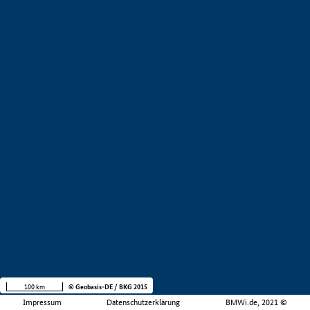
100 km
© Geobasis-DE / BKG 2015
Impressum
Datenschutzerklärung
BMWi.de, 2021 ©