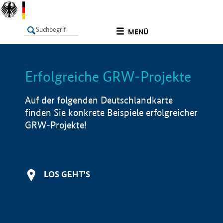
undefined
MENÜ
Erfolgreiche GRW-Projekte
LISTE
Filter
Info
Auf der folgenden Deutschlandkarte
finden Sie konkrete Beispiele erfolgreicher
GRW-Projekte!
LOS GEHT'S