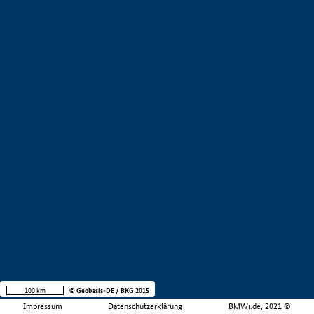
100 km
© Geobasis-DE / BKG 2015
Impressum
Datenschutzerklärung
BMWi.de, 2021 ©