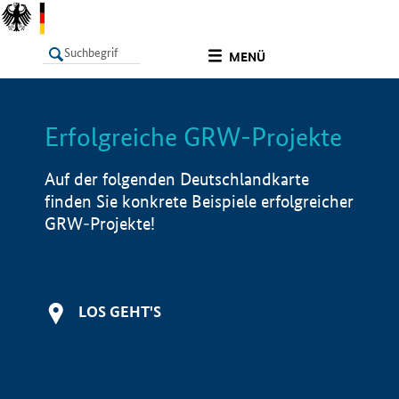
undefined
MENÜ
Erfolgreiche GRW-Projekte
LISTE
Filter
Info
Auf der folgenden Deutschlandkarte
finden Sie konkrete Beispiele erfolgreicher
GRW-Projekte!
LOS GEHT'S