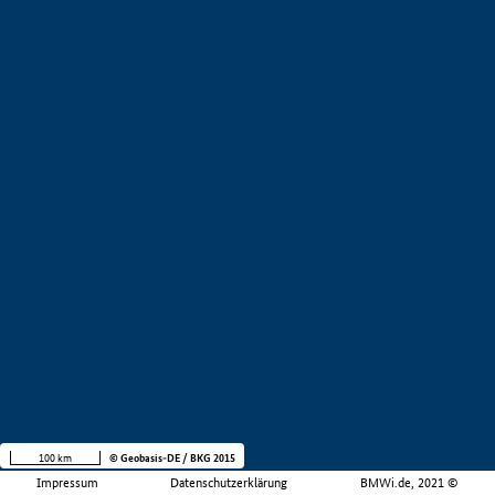
100 km
© Geobasis-DE / BKG 2015
Impressum
Datenschutzerklärung
BMWi.de, 2021 ©