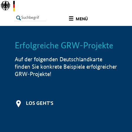
undefined
MENÜ
Erfolgreiche GRW-Projekte
LISTE
Filter
Info
Auf der folgenden Deutschlandkarte
finden Sie konkrete Beispiele erfolgreicher
GRW-Projekte!
LOS GEHT'S