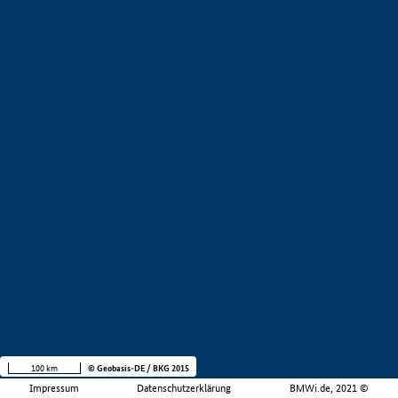
100 km
© Geobasis-DE / BKG 2015
Impressum
Datenschutzerklärung
BMWi.de, 2021 ©