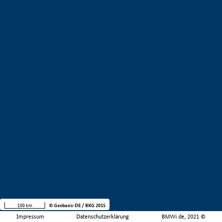
100 km
© Geobasis-DE / BKG 2015
Impressum
Datenschutzerklärung
BMWi.de, 2021 ©