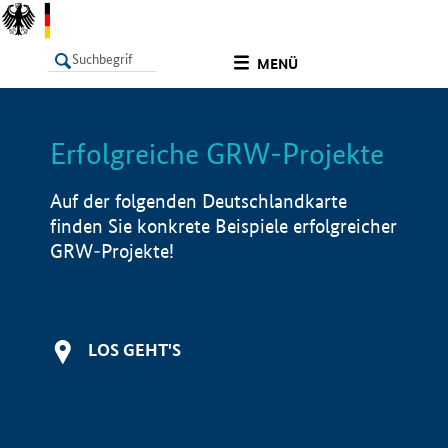
undefined
MENÜ
Erfolgreiche GRW-Projekte
LISTE
Filter
Info
Auf der folgenden Deutschlandkarte
finden Sie konkrete Beispiele erfolgreicher
GRW-Projekte!
LOS GEHT'S