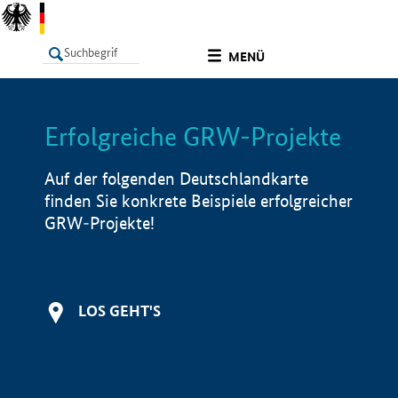
undefined
MENÜ
Erfolgreiche GRW-Projekte
LISTE
Filter
Info
Auf der folgenden Deutschlandkarte
finden Sie konkrete Beispiele erfolgreicher
GRW-Projekte!
LOS GEHT'S