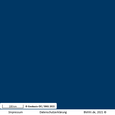
100 km
© Geobasis-DE / BKG 2015
Impressum
Datenschutzerklärung
BMWi.de, 2021 ©