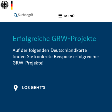
undefined
MENÜ
Erfolgreiche GRW-Projekte
LISTE
Filter
Info
Auf der folgenden Deutschlandkarte
finden Sie konkrete Beispiele erfolgreicher
GRW-Projekte!
LOS GEHT'S