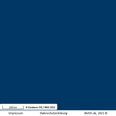
100 km
© Geobasis-DE / BKG 2015
Impressum
Datenschutzerklärung
BMWi.de, 2021 ©