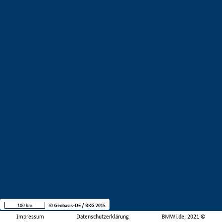
100 km
© Geobasis-DE / BKG 2015
Impressum
Datenschutzerklärung
BMWi.de, 2021 ©