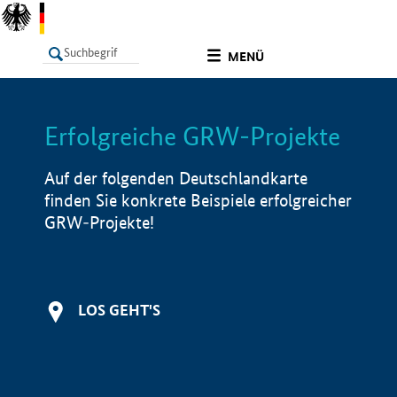
undefined
MENÜ
Erfolgreiche GRW-Projekte
LISTE
Filter
Info
Auf der folgenden Deutschlandkarte
finden Sie konkrete Beispiele erfolgreicher
GRW-Projekte!
LOS GEHT'S