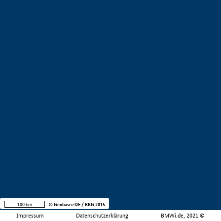
100 km
© Geobasis-DE / BKG 2015
Impressum
Datenschutzerklärung
BMWi.de, 2021 ©