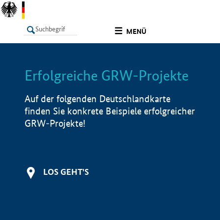
undefined
MENÜ
Erfolgreiche GRW-Projekte
LISTE
Filter
Info
Auf der folgenden Deutschlandkarte
finden Sie konkrete Beispiele erfolgreicher
GRW-Projekte!
LOS GEHT'S