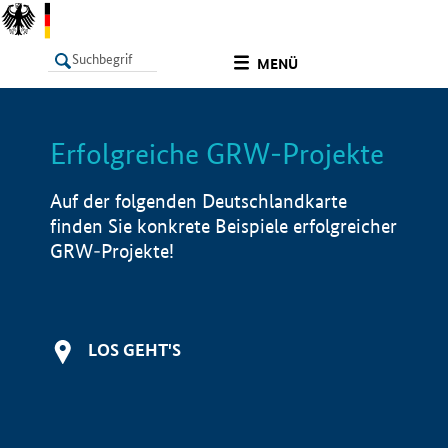
undefined
MENÜ
Erfolgreiche GRW-Projekte
LISTE
Filter
Info
Auf der folgenden Deutschlandkarte
finden Sie konkrete Beispiele erfolgreicher
GRW-Projekte!
LOS GEHT'S