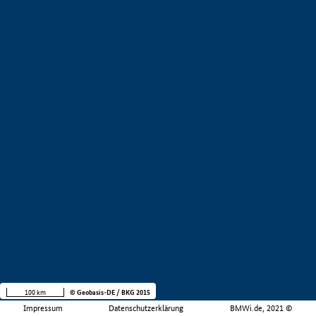
100 km
© Geobasis-DE / BKG 2015
Impressum
Datenschutzerklärung
BMWi.de, 2021 ©