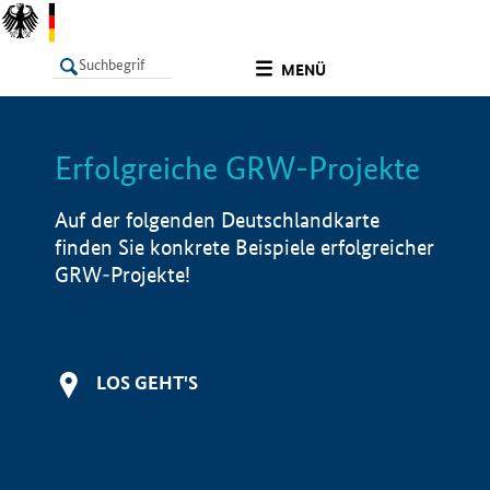
undefined
MENÜ
Erfolgreiche GRW-Projekte
LISTE
Filter
Info
Auf der folgenden Deutschlandkarte
finden Sie konkrete Beispiele erfolgreicher
GRW-Projekte!
LOS GEHT'S