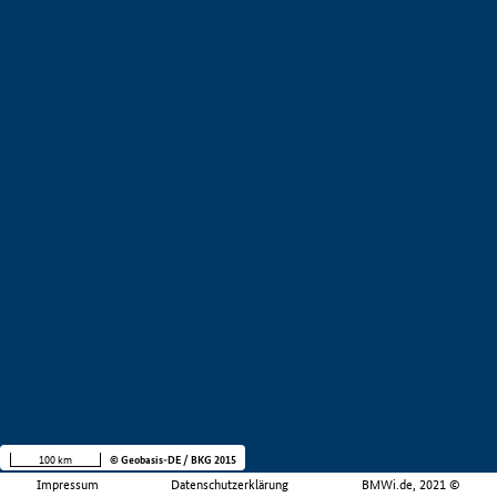
100 km
© Geobasis-DE / BKG 2015
Impressum
Datenschutzerklärung
BMWi.de, 2021 ©