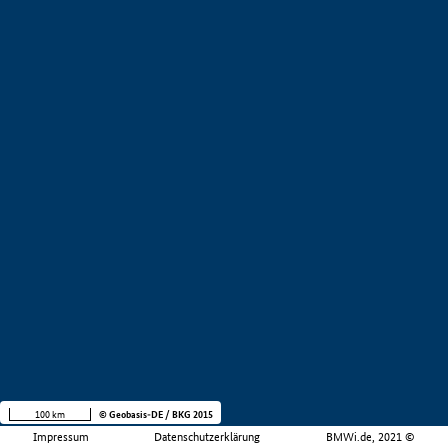
100 km
© Geobasis-DE / BKG 2015
Impressum
Datenschutzerklärung
BMWi.de, 2021 ©