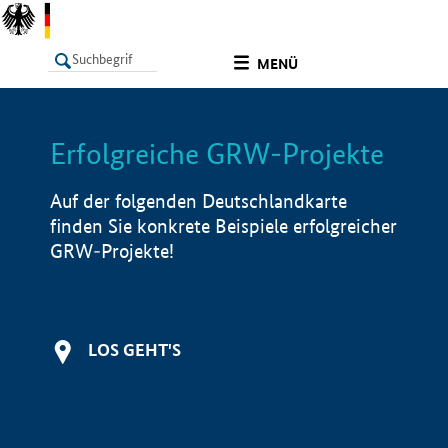
undefined
MENÜ
Erfolgreiche GRW-Projekte
LISTE
Filter
Info
Auf der folgenden Deutschlandkarte
finden Sie konkrete Beispiele erfolgreicher
GRW-Projekte!
LOS GEHT'S