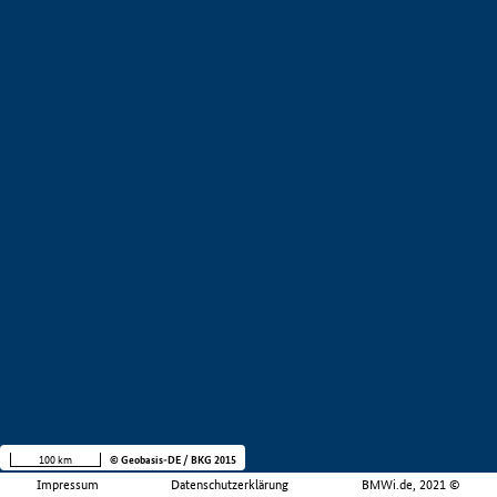
100 km
© Geobasis-DE / BKG 2015
Impressum
Datenschutzerklärung
BMWi.de, 2021 ©