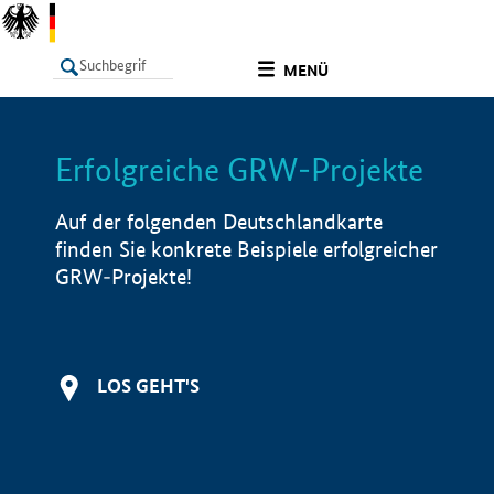
undefined
MENÜ
Erfolgreiche GRW-Projekte
LISTE
Filter
Info
Auf der folgenden Deutschlandkarte
finden Sie konkrete Beispiele erfolgreicher
GRW-Projekte!
LOS GEHT'S