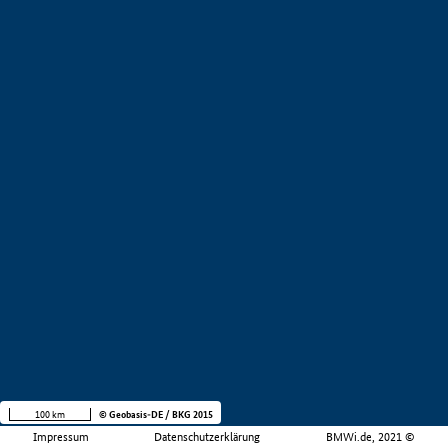
100 km
© Geobasis-DE / BKG 2015
Impressum
Datenschutzerklärung
BMWi.de, 2021 ©