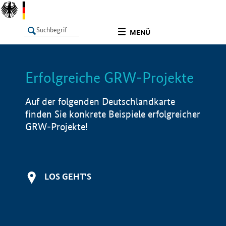
undefined
MENÜ
Erfolgreiche GRW-Projekte
LISTE
Filter
Info
Auf der folgenden Deutschlandkarte
finden Sie konkrete Beispiele erfolgreicher
GRW-Projekte!
LOS GEHT'S