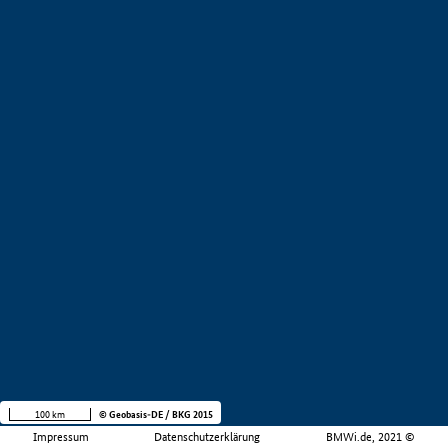
100 km
© Geobasis-DE / BKG 2015
Impressum
Datenschutzerklärung
BMWi.de, 2021 ©