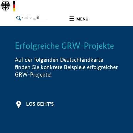
undefined
MENÜ
Erfolgreiche GRW-Projekte
LISTE
Filter
Info
Auf der folgenden Deutschlandkarte
finden Sie konkrete Beispiele erfolgreicher
GRW-Projekte!
LOS GEHT'S