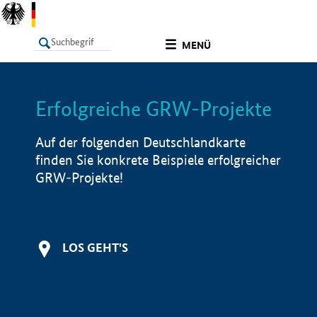
undefined
MENÜ
Erfolgreiche GRW-Projekte
LISTE
Filter
Info
Auf der folgenden Deutschlandkarte
finden Sie konkrete Beispiele erfolgreicher
GRW-Projekte!
LOS GEHT'S