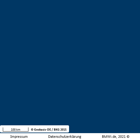
100 km
© Geobasis-DE / BKG 2015
Impressum
Datenschutzerklärung
BMWi.de, 2021 ©