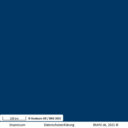
100 km
© Geobasis-DE / BKG 2015
Impressum
Datenschutzerklärung
BMWi.de, 2021 ©