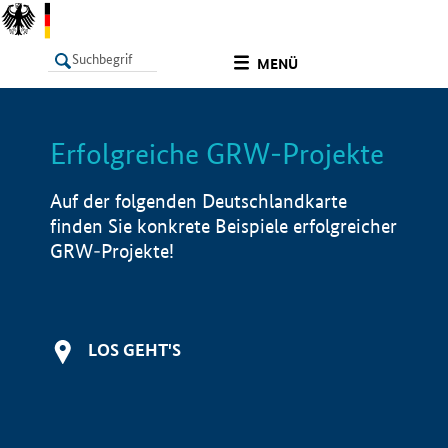
undefined
MENÜ
Erfolgreiche GRW-Projekte
LISTE
Filter
Info
Auf der folgenden Deutschlandkarte
finden Sie konkrete Beispiele erfolgreicher
GRW-Projekte!
LOS GEHT'S