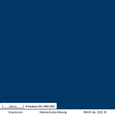
100 km
© Geobasis-DE / BKG 2015
Impressum
Datenschutzerklärung
BMWi.de, 2021 ©