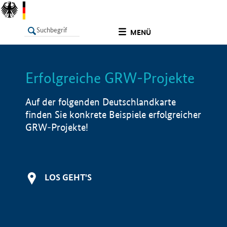
undefined
MENÜ
Erfolgreiche GRW-Projekte
LISTE
Filter
Info
Auf der folgenden Deutschlandkarte
finden Sie konkrete Beispiele erfolgreicher
GRW-Projekte!
LOS GEHT'S