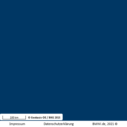
100 km
© Geobasis-DE / BKG 2015
Impressum
Datenschutzerklärung
BMWi.de, 2021 ©