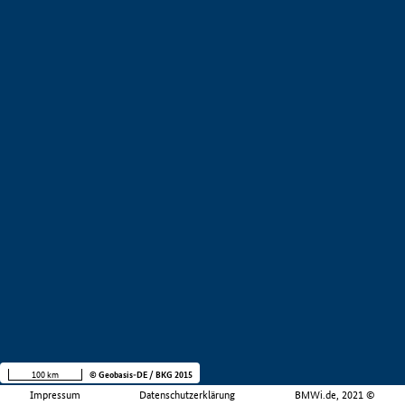
100 km
© Geobasis-DE / BKG 2015
Impressum
Datenschutzerklärung
BMWi.de, 2021 ©