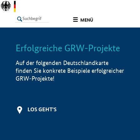
undefined
MENÜ
Erfolgreiche GRW-Projekte
LISTE
Filter
Info
Auf der folgenden Deutschlandkarte
finden Sie konkrete Beispiele erfolgreicher
GRW-Projekte!
LOS GEHT'S