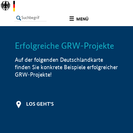
undefined
MENÜ
Erfolgreiche GRW-Projekte
LISTE
Filter
Info
Auf der folgenden Deutschlandkarte
finden Sie konkrete Beispiele erfolgreicher
GRW-Projekte!
LOS GEHT'S