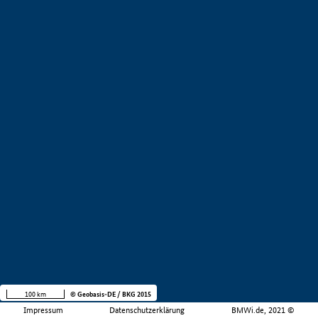
100 km
© Geobasis-DE / BKG 2015
Impressum
Datenschutzerklärung
BMWi.de, 2021 ©