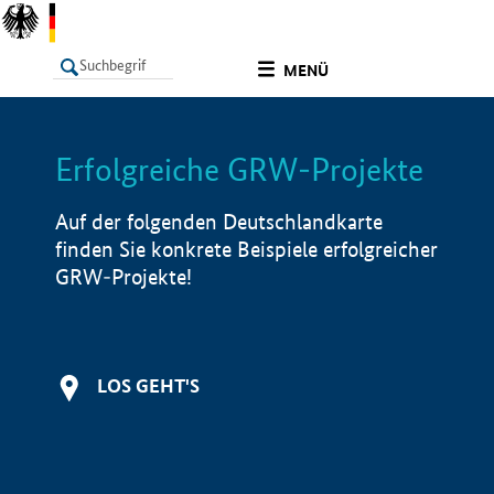
undefined
MENÜ
Erfolgreiche GRW-Projekte
LISTE
Filter
Info
Auf der folgenden Deutschlandkarte
finden Sie konkrete Beispiele erfolgreicher
GRW-Projekte!
LOS GEHT'S