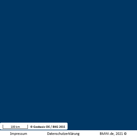
100 km
© Geobasis-DE / BKG 2015
Impressum
Datenschutzerklärung
BMWi.de, 2021 ©