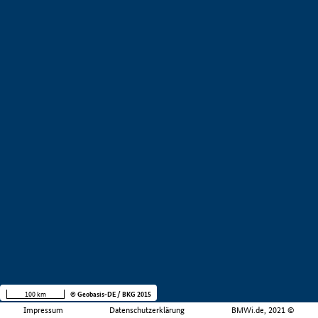
100 km
© Geobasis-DE / BKG 2015
Impressum
Datenschutzerklärung
BMWi.de, 2021 ©