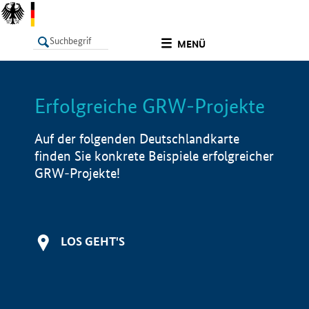
undefined
MENÜ
Erfolgreiche GRW-Projekte
LISTE
Filter
Info
Auf der folgenden Deutschlandkarte
finden Sie konkrete Beispiele erfolgreicher
GRW-Projekte!
LOS GEHT'S