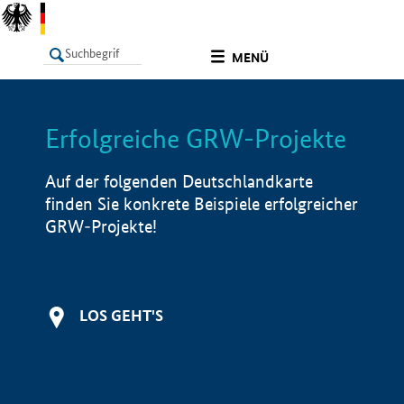
undefined
MENÜ
Erfolgreiche GRW-Projekte
LISTE
Filter
Info
Auf der folgenden Deutschlandkarte
finden Sie konkrete Beispiele erfolgreicher
GRW-Projekte!
LOS GEHT'S