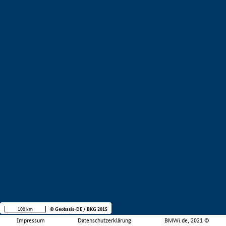
100 km
© Geobasis-DE / BKG 2015
Impressum
Datenschutzerklärung
BMWi.de, 2021 ©