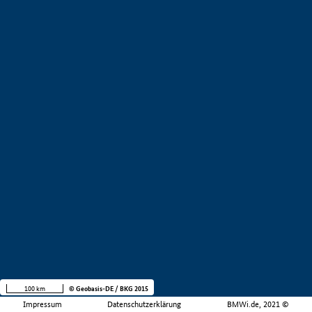
100 km
© Geobasis-DE / BKG 2015
Impressum
Datenschutzerklärung
BMWi.de, 2021 ©