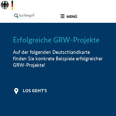
undefined
MENÜ
Erfolgreiche GRW-Projekte
LISTE
Filter
Info
Auf der folgenden Deutschlandkarte
finden Sie konkrete Beispiele erfolgreicher
GRW-Projekte!
LOS GEHT'S