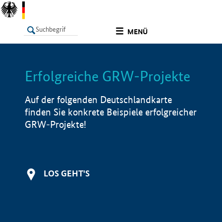
undefined
MENÜ
Erfolgreiche GRW-Projekte
LISTE
Filter
Info
Auf der folgenden Deutschlandkarte
finden Sie konkrete Beispiele erfolgreicher
GRW-Projekte!
LOS GEHT'S