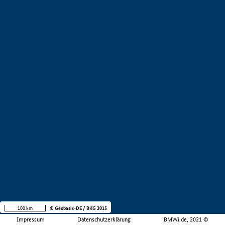
100 km
© Geobasis-DE / BKG 2015
Impressum
Datenschutzerklärung
BMWi.de, 2021 ©