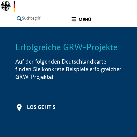
undefined
MENÜ
Erfolgreiche GRW-Projekte
LISTE
Filter
Info
Auf der folgenden Deutschlandkarte
finden Sie konkrete Beispiele erfolgreicher
GRW-Projekte!
LOS GEHT'S