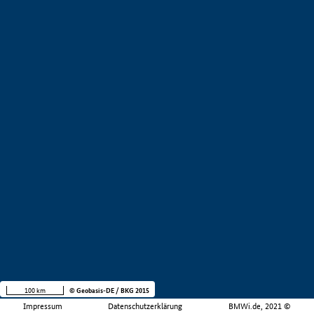
100 km
© Geobasis-DE / BKG 2015
Impressum
Datenschutzerklärung
BMWi.de, 2021 ©